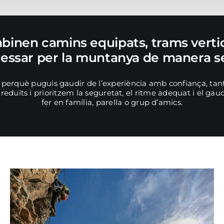
binen camins equipats, trams vertic
ssar per la muntanya de manera seg
 perquè puguis gaudir de l’experiència amb confiança, tant
duïts i prioritzem la seguretat, el ritme adequat i el gaudir
fer en família, parella o grup d’amics.