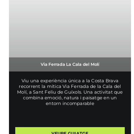
Via Ferrada La Cala del Molí
Viu una experiència única a la Costa Brava
recorrent la mítica Via Ferrada de la Cala del
Molí, a Sant Feliu de Guíxols. Una activitat que
combina emoció, natura i paisatge en un
entorn incomparable
VEURE GUIATGE