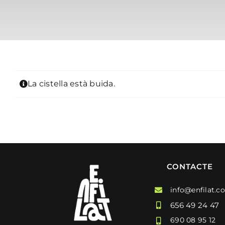
La cistella està buida.
CONTACTE
info@enfilat.c
656 49 24 47
690 08 95 12