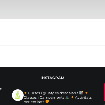
INSTAGRAM
enfilat.coop
om
Cursos i guiatges d'escalada
Classes i Campaments
Activitats
per entitats