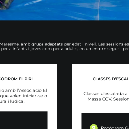
aresme, amb grups adaptats per edat i nivell. Les sessions es 
 per a infants i joves com per a adults, en un entorn segur i pr
CÒDROM EL PIRI
CLASSES D’ESCA
ció amb l’Associació El
Classes d’escalada a 
 que volen iniciar-se o
Massa CCV. Sessions
ra i lúdica.
Rocòdrom Ge