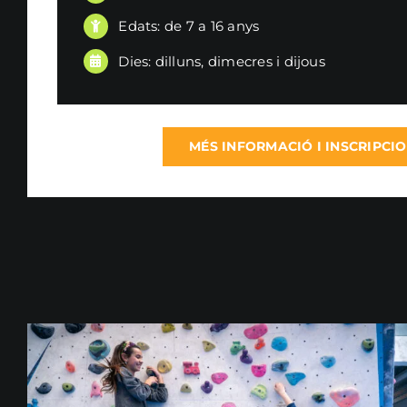
Edats: de 7 a 16 anys
Dies: dilluns, dimecres i dijous
MÉS INFORMACIÓ I INSCRIPCI