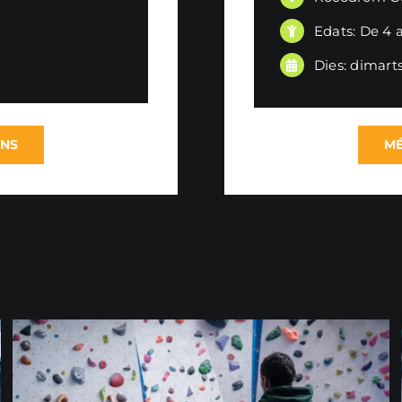
Edats: De 4 a
Dies: dimarts
ONS
MÉ