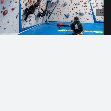
FORMEM PART
COL·LABOREM