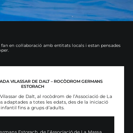
fan en col·laboració amb entitats locals i estan pensades
oper.
LADA VILASSAR DE DALT – ROCÒDROM GERMANS
ESTORACH
Vilassar de Dalt, al rocòdrom de l’Associació de La
 adaptades a totes les edats, des de la iniciació
infantil fins a grups d’adults.
rmans Estorach de l’Associació de La Massa