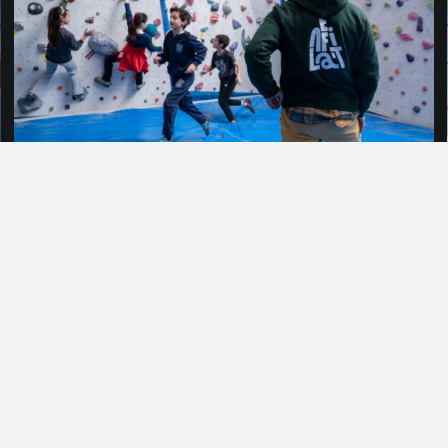
INSTAGRAM
enfilat.coop
om
Cursos i guiatges d'escalada
Classes i Campaments
Activitats
per entitats