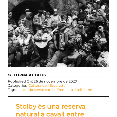
TORNA AL BLOG
Published On: 26 de novembre de 2020
Categories:
Cultura de l'Escalada
Tags:
escalada sense corda
,
Free-solo
,
Stolbisme
Stolby és una reserva
natural a cavall entre